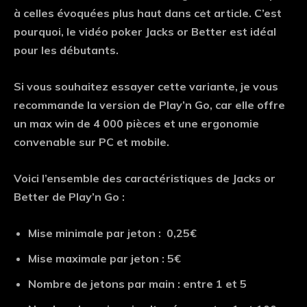
à celles évoquées plus haut dans cet article. C’est
pourquoi, le vidéo poker Jacks or Better est
idéal
pour les débutants.
Si vous souhaitez essayer cette variante, je vous
recommande la version de Play’n Go, car elle offre
un
max win de 4 000 pièces
et une ergonomie
convenable sur PC et mobile.
Voici l’ensemble des caractéristiques de Jacks or
Better de Play’n Go :
Mise minimale par jeton :
0,25€
Mise maximale par jeton :
5€
Nombre de jetons par main :
entre 1 et 5