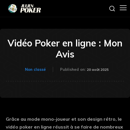
Vidéo Poker en ligne : Mon
Avis
Non classé
Published on:
20 août 2025
Grâce au mode mono-joueur et son design rétro, le
vidéo poker en ligne réussit à se faire de nombreux