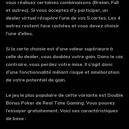
vous réalisez certaines combinaisons (Brelan, Full
et autres). Si vous acceptez d’y participer, un
dealer virtuel récupère l’une de vos 5 cartes. Les 4
autres restent face cachées et vous devez choisir
l’une d’elles.
Si la carte choisie est d’une
valeur supérieure à
celle du dealer
, vous doublez votre gain. Dans le cas
contraire, vous perdez votre mise. Il s’agit donc
d’une fonctionnalité mêlant risque et amélioration
de votre potentiel de gain.
Le jeu le plus populaire de cette variante est Double
Bonus Poker de Real Time Gaming. Vous pouvez
l’essayer gratuitement. Voici ses caractéristiques
de base :