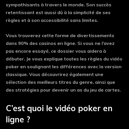
sympathisants à travers le monde. Son succès
retentissant est aussi dû à la simplicité de ses
règles et à son
accessibilité sans limites.
Vous trouverez cette forme de divertissements
dans
90% des casinos en ligne
. Si vous ne l’avez
pas encore essayé, ce dossier vous aidera à
débuter. Je vous explique toutes les
règles du vidéo
poker
en soulignant les différences avec la version
classique. Vous découvrirez également une
sélection des meilleurs titres du genre, ainsi que
des stratégies pour
devenir un as du jeu de cartes
.
C’est quoi le vidéo poker en
ligne ?