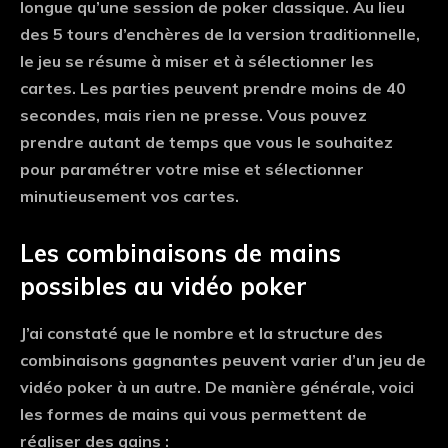
longue qu’une session de poker
classique. Au lieu
des 5 tours d’enchères de la version traditionnelle,
le jeu se résume à miser et à sélectionner les
cartes. Les parties peuvent prendre
moins de 40
secondes
, mais rien ne presse. Vous pouvez
prendre
autant de temps que vous le souhaitez
pour paramétrer votre mise et sélectionner
minutieusement vos cartes.
Les combinaisons de mains
possibles au vidéo poker
J’ai constaté que le nombre et la
structure des
combinaisons gagnantes peuvent varier
d’un jeu de
vidéo poker à un autre. De manière générale, voici
les formes de mains qui vous permettent de
réaliser des gains :