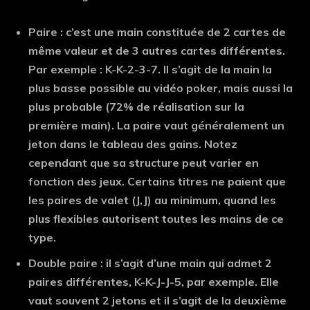
Paire :
c’est une main constituée de
2 cartes de
même valeur
et de 3 autres cartes différentes.
Par exemple : K-K-2-3-7. Il s’agit de la main la
plus basse possible au vidéo poker, mais aussi la
plus probable (72% de réalisation sur la
première main). La paire vaut généralement un
jeton dans le tableau des gains. Notez
cependant que sa structure peut varier en
fonction des jeux. Certains titres
ne paient que
les paires de valet
(J,J) au minimum, quand les
plus flexibles autorisent toutes les mains de ce
type.
Double paire :
il s’agit d’une main qui admet
2
paires différentes
, K-K-J-J-5, par exemple. Elle
vaut souvent 2 jetons et il s’agit de la deuxième