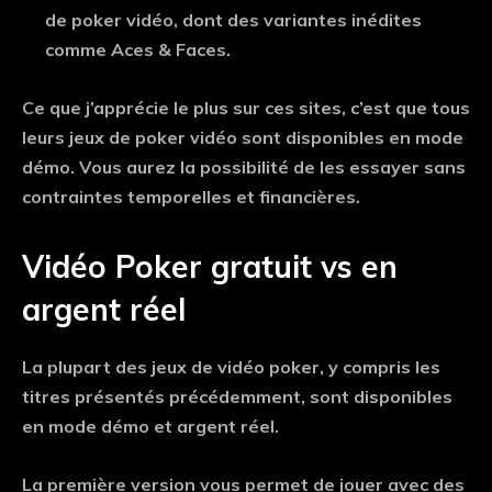
de poker vidéo, dont des variantes inédites
comme Aces & Faces.
Ce que j’apprécie le plus sur ces sites, c’est que tous
leurs jeux de poker vidéo sont
disponibles en mode
démo.
Vous aurez la possibilité de les essayer sans
contraintes temporelles et financières.
Vidéo Poker gratuit vs en
argent réel
La plupart des jeux de vidéo poker, y compris les
titres présentés précédemment, sont disponibles
en
mode démo et argent réel.
La première version vous permet de jouer avec des