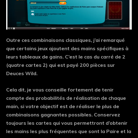
Outre ces combinaisons classiques, j’ai remarqué
que certains jeux ajoutent
des mains spécifiques
à
leurs tableaux de gains. C’est le cas du carré de 2
(quatre cartes 2) qui est payé
200 pièces sur
Deuces Wild
.
Cela dit, je vous conseille fortement de tenir
compte des probabilités de réalisation de chaque
main, si votre objectif est de réaliser le
plus de
combinaisons gagnantes possibles.
Conservez
toujours les cartes qui vous permettront d’obtenir
les mains les plus fréquentes que sont la Paire et la