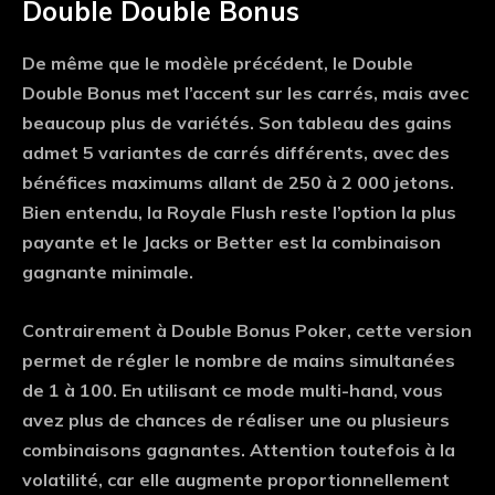
Double Double Bonus
De même que le modèle précédent, le Double
Double Bonus met l’accent sur les carrés, mais
avec
beaucoup plus de variétés.
Son tableau des gains
admet 5 variantes de carrés différents, avec des
bénéfices maximums
allant de 250 à 2 000 jetons.
Bien entendu, la Royale Flush reste l’option la plus
payante et le Jacks or Better est la combinaison
gagnante minimale.
Contrairement à Double Bonus Poker, cette version
permet de régler le nombre de mains simultanées
de 1 à 100. En utilisant ce mode multi-hand, vous
avez plus de chances de réaliser
une ou plusieurs
combinaisons gagnantes.
Attention toutefois à la
volatilité, car elle augmente proportionnellement