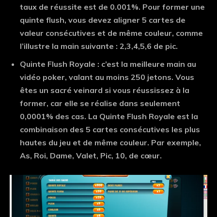
taux de réussite est de 0.001%. Pour former une
quinte flush, vous devez aligner
5 cartes de
valeur consécutives et de même couleur
, comme
l’illustre la main suivante : 2,3,4,5,6 de pic.
Quinte Flush Royale :
c’est la meilleure main au
vidéo poker, valant au moins 250 jetons. Vous
êtes un sacré veinard si vous réussissez à la
former, car elle se réalise dans seulement
0,0001% des cas. La Quinte Flush Royale est la
combinaison des
5 cartes consécutives les plus
hautes
du jeu et de même couleur. Par exemple,
As, Roi, Dame, Valet, Pic, 10, de cœur.