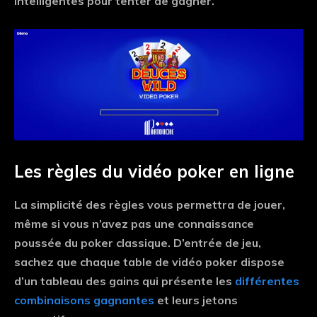
intelligentes
pour tenter de gagner.
Les règles du vidéo poker en ligne
La simplicité des règles vous permettra de jouer,
même si vous n’avez pas une connaissance
poussée du poker classique. D’entrée de jeu,
sachez que chaque table de vidéo poker dispose
d’un
tableau des gains
qui présente les
différentes
combinaisons gagnantes
et leurs jetons