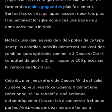
former des
mains gagnantes
plus facilement.
Surtout les carrés, qui
apparaissent deux fois plus
fréquemment
lorsque vous avez une paire de 2
dans votre main initiale.
Notez aussi que les jeux de vidéo poker de ce type
sont plus volatiles, mais ils admettent souvent des
combinaisons spéciales
comme le 4 Deuces (Carré
constitué de quatre 2) qui rapporte 200 pièces sur
la version de Play’n Go.
Cela dit, mon jeu préféré de Deuces Wild est celui
du développeur Red Rake Gaming. Il admet une
fonctionnalité
“Autohold”
qui sélectionne
automatiquement les cartes à conserver à chaque
partie. Ainsi, vous perdez
moins de temps à