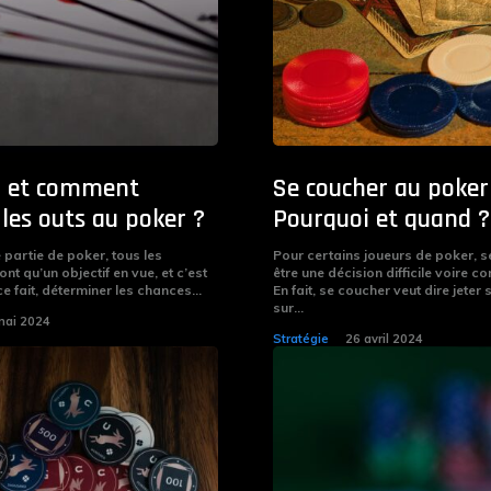
i et comment
Se coucher au poker 
les outs au poker ?
Pourquoi et quand ?
 partie de poker, tous les
Pour certains joueurs de poker, s
ont qu’un objectif en vue, et c’est
être une décision difficile voire con
ce fait, déterminer les chances...
En fait, se coucher veut dire jeter
sur...
mai 2024
Stratégie
26 avril 2024