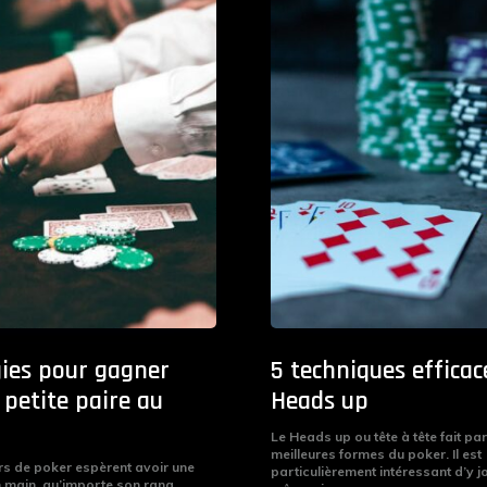
gies pour gagner
5 techniques efficac
 petite paire au
Heads up
Le Heads up ou tête à tête fait pa
meilleures formes du poker. Il est
rs de poker espèrent avoir une
particulièrement intéressant d’y j
 main, qu’importe son rang.