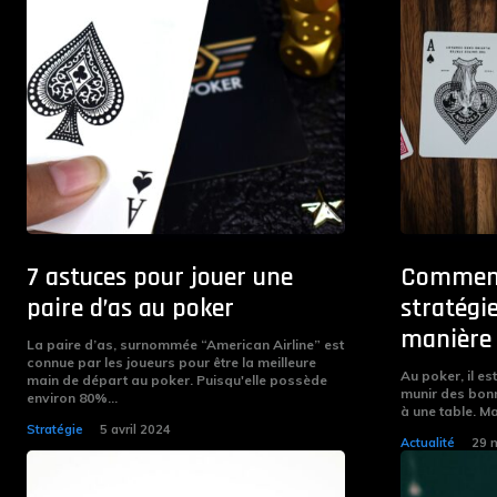
7 astuces pour jouer une
Comment
paire d’as au poker
stratégi
manière 
La paire d’as, surnommée “American Airline” est
connue par les joueurs pour être la meilleure
Au poker, il es
main de départ au poker. Puisqu'elle possède
munir des bonn
environ 80%...
à une table. Ma
Stratégie
5 avril 2024
Actualité
29 