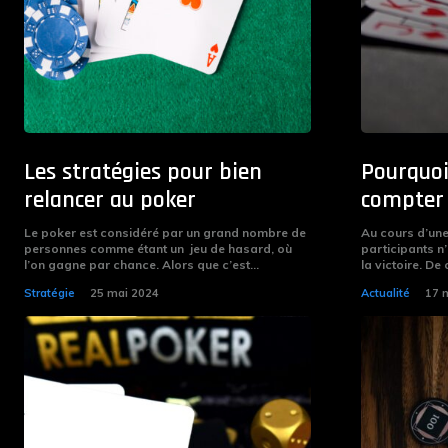
Les stratégies pour bien
Pourquo
relancer au poker
compter 
Le poker est considéré par un grand nombre de
Au cours d’une
personnes comme étant un jeu de hasard, où
participants n’
l’on gagne par chance. Alors que c’est...
la victoire. De 
Stratégie
25 mai 2024
Actualité
17 