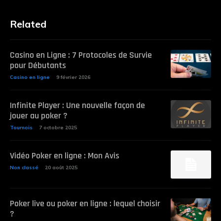
Related
Casino en Ligne : 7 Protocoles de Survie
pour Débutants
Casino en ligne
9 février 2026
Infinite Player : Une nouvelle façon de
jouer au poker ?
Tournois
7 octobre 2025
Vidéo Poker en ligne : Mon Avis
Non classé
20 août 2025
Poker live ou poker en ligne : lequel choisir
?